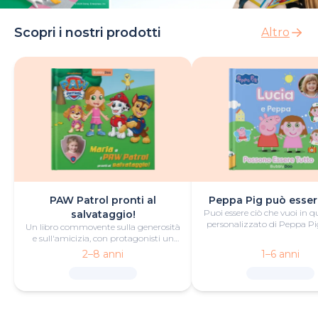
Scopri i nostri prodotti
Altro
PAW Patrol pronti al
Peppa Pig può esser
Puoi essere ciò che vuoi in q
salvataggio!
personalizzato di Peppa Pig
Un libro commovente sulla generosità
divertimento e fantas
e sull'amicizia, con protagonisti un
piccolo eroe o una piccola eroina e i
2–8 anni
1–6 anni
PAW Patrol.