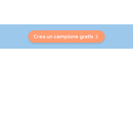
Crea un campione gratis
Hai una domanda?
Il nostro Bubbly ti aiuterà a trovare una risposta
personalizzata. Non hai trovato la tua risposta? Nessun
problema! In questa pagina, saremo lieti di indirizzarti al
nostro servizio clienti, che ti aiuterà ulteriormente.