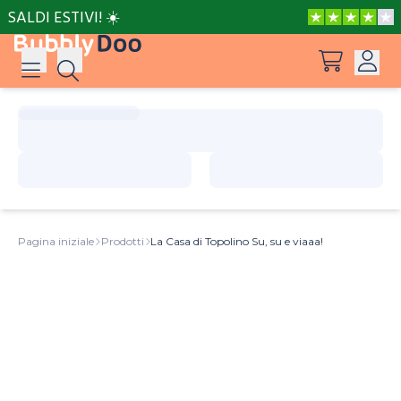
SALDI ESTIVI! ☀️
Accedi
Suggerimenti
Vedi tutti i prodotti
Registrati
Le avventure di Peppa e Mamma Pig
Pagina iniziale
Prodotti
La Casa di Topolino Su, su e viaaa!
Le avventure di Peppa e Nonna
Il posto più bello del mondo
Barbie può essere tutto