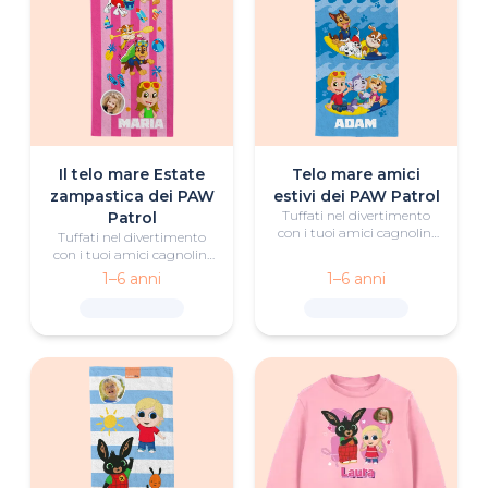
Il telo mare Estate
Telo mare amici
zampastica dei PAW
estivi dei PAW Patrol
Tuffati nel divertimento
Patrol
con i tuoi amici cagnolini
Tuffati nel divertimento
preferiti con questo telo
con i tuoi amici cagnolini
mare personalizzato dei
preferiti con questo telo
1–6 anni
1–6 anni
PAW Patrol.
mare personalizzato dei
PAW Patrol.