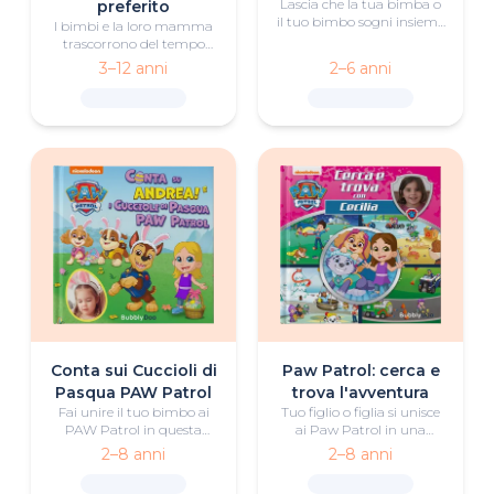
Lascia che la tua bimba o
preferito
il tuo bimbo sogni insieme
I bimbi e la loro mamma
a Topolino e a tutti i suoi
trascorrono del tempo
amici un'avventura in
insieme costruendo un
3–12 anni
2–6 anni
mongolfiera ricca di lavoro
rifugio emozionante,
di squadra e divertimento.
scoprendo attraverso il
gioco e il lavoro di squadra
che i posti più belli
nascono dall'amore e dalla
vicinanza.
Conta sui Cuccioli di
Paw Patrol: cerca e
Pasqua PAW Patrol
trova l'avventura
Fai unire il tuo bimbo ai
Tuo figlio o figlia si unisce
PAW Patrol in questa
ai Paw Patrol in una
coloratissima e divertente
caccia agli oggetti in giro
2–8 anni
2–8 anni
avventura di Pasqua.
per Adventure Bay.
Esplorare le ambientazioni