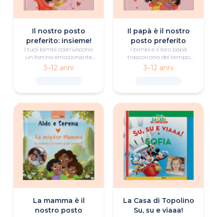
Il nostro posto
Il papà è il nostro
preferito: insieme!
posto preferito
I tuoi bimbi costruiscono
I bimbi e il loro papà
un fortino emozionante
trascorrono del tempo
insieme alla famiglia,
insieme costruendo un
3–12 anni
3–12 anni
scoprendo attraverso il
rifugio emozionante,
gioco e il lavoro di squadra
scoprendo attraverso il
che i posti più belli
gioco e il lavoro di squadra
nascono dall'amore e dallo
che i posti più belli
stare insieme.
nascono dall'amore e dalla
vicinanza.
La mamma è il
La Casa di Topolino
nostro posto
Su, su e viaaa!