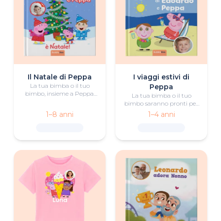
Il Natale di Peppa
I viaggi estivi di
La tua bimba o il tuo
Peppa
bimbo, insieme a Peppa,
La tua bimba o il tuo
vivranno tante avventure
bimbo saranno pronti per
natalizie in questo libro
avventure luminose con
1–8 anni
1–4 anni
personalizzato.
questo libro estivo
personalizzato!