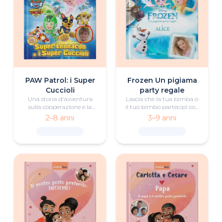
PAW Patrol: i Super
Frozen Un pigiama
Cuccioli
party regale
Una storia d'avventura
Lascia che la tua bimba o
sulla cooperazione e la
il tuo bimbo partecipi con
perseveranza con il piccolo
Anna, Elsa e Olaf in un
2–8 anni
3–9 anni
eroe e i Super Cuccioli dei
favoloso pigiama party,
PAW Patrol
alla scoperta della gioia dei
giochi, dell'amicizia e della
gioia di stare insieme.