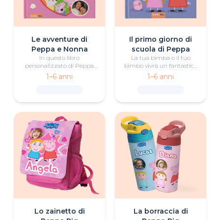
Le avventure di
Il primo giorno di
Peppa e Nonna
scuola di Peppa
In questo libro
La tua bimba o il tuo
personalizzato di Peppa
bimbo vivrà un fantastico
Pig si vivono fantastiche
primo giorno di scuola con
1–6 anni
1–6 anni
avventure insieme a
l'aiuto di Peppa Pig e tutti
Peppa e Mamma Pig.
i suoi amici.
Parti per tante attività
divertenti da fare sia in
casa che all'aria aperta,
scoprendo tutta la gioia e
la meraviglia del tempo
trascorso con le persone
care.
Lo zainetto di
La borraccia di