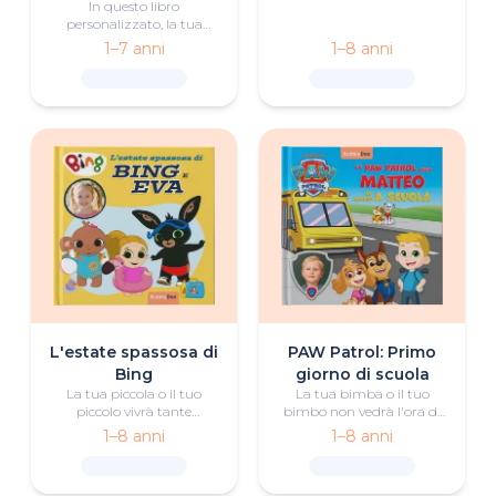
In questo libro
nel giorno della sua festa.
personalizzato, la tua
Riuscirà ad aggiudicarsi la
bimba o il tuo bimbo
1–7 anni
1–8 anni
coppa per il miglior
trascorrerà una giornata
babbo?
fantastica con Hello Kitty,
ricca di divertimento,
amicizia e avventure.
L'estate spassosa di
PAW Patrol: Primo
Bing
giorno di scuola
La tua piccola o il tuo
La tua bimba o il tuo
piccolo vivrà tante
bimbo non vedrà l'ora di
avventure estive con Bing
andare a scuola con l'aiuto
1–8 anni
1–8 anni
e i suoi amici in questo
di Ryder e dei cuccioli della
libro personalizzato.
PAW Patrol.