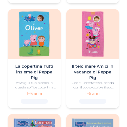
tenerezza.
piccolo, il suo nome e una
foto.
La copertina Tutti
Il telo mare Amici in
insieme di Peppa
vacanza di Peppa
Pig
Pig
Avvolgi il tuo piccolo in
Goditi un'estate stupenda
questa soffice copertina
con il tuo piccolo e il suo
raffigurante Peppa e
telo mare personalizzato
1–6 anni
1–6 anni
George.
di Peppa Pig.