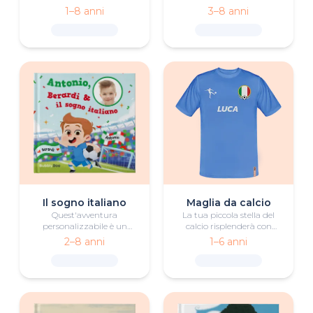
Gesù attraverso questo
calcio con questa biografia
1–8 anni
3–8 anni
libro personalizzato che
personalizzata di Lionel
racconta i Suoi
Messi.
insegnamenti e il Suo
amore.
Il sogno italiano
Maglia da calcio
Quest'avventura
La tua piccola stella del
personalizzabile è un
calcio risplenderà con
sogno che diventa realtà
questa maglia davvero
2–8 anni
1–6 anni
per chiunque abbia una
speciale, piena di dettagli
forte passione per il calcio.
unici e personalizzabili.