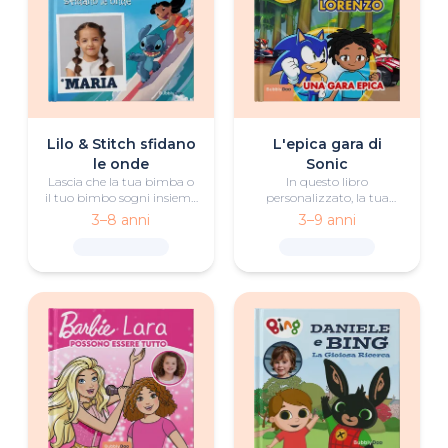
Lilo & Stitch sfidano
L'epica gara di
le onde
Sonic
Lascia che la tua bimba o
In questo libro
il tuo bimbo sogni insieme
personalizzato, la tua
a Lilo e Stitch per scoprire
bimba o il tuo bimbo si
3–8 anni
3–9 anni
il vero significato di
unirà al Team Sonic in una
'ohana' e sfidare le onde in
gara emozionante contro
una splendida avventura
alcuni dei loro rivali più
dove il surf è protagonista.
agguerriti.