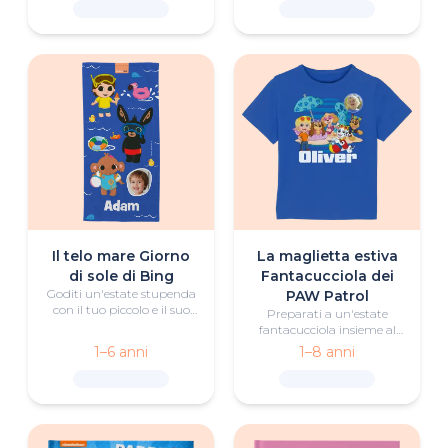
Il telo mare Giorno
La maglietta estiva
di sole di Bing
Fantacucciola dei
Goditi un'estate stupenda
PAW Patrol
con il tuo piccolo e il suo
Preparati a un'estate
telo mare personalizzato
fantacucciola insieme al
di Bing.
tuo piccolo e ai PAW
1–6 anni
1–8 anni
Patrol con questa
bellissima maglietta
personalizzata.