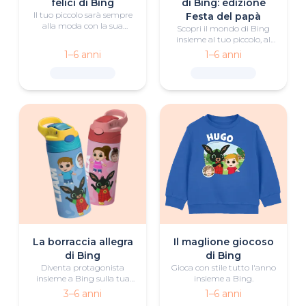
felici di Bing
di Bing: edizione
Il tuo piccolo sarà sempre
Festa del papà
alla moda con la sua
Scopri il mondo di Bing
maglietta speciale di Bing.
insieme al tuo piccolo, al
suo papà, a Bing e ai suoi
1–6 anni
1–6 anni
amici in questo libro
personalizzato di cerca e
trova!
La borraccia allegra
Il maglione giocoso
di Bing
di Bing
Diventa protagonista
Gioca con stile tutto l'anno
insieme a Bing sulla tua
insieme a Bing.
borraccia personalizzata
3–6 anni
1–6 anni