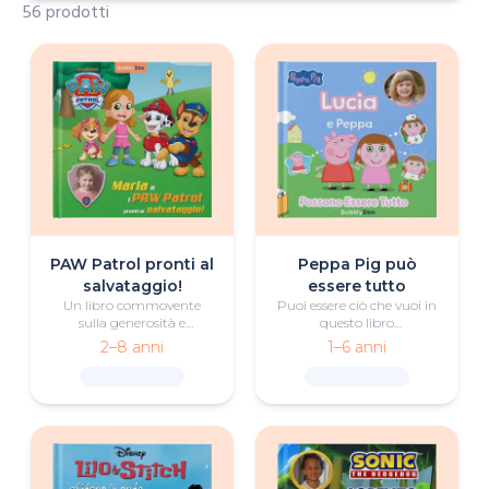
56 prodotti
PAW Patrol pronti al
Peppa Pig può
salvataggio!
essere tutto
Un libro commovente
Puoi essere ciò che vuoi in
sulla generosità e
questo libro
sull'amicizia, con
personalizzato di Peppa
2–8 anni
1–6 anni
protagonisti un piccolo
Pig, ricco di divertimento e
eroe o una piccola eroina e
fantasia!
i PAW Patrol.