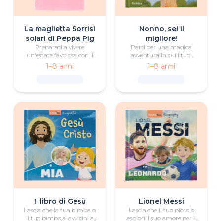
La maglietta Sorrisi
Nonno, sei il
solari di Peppa Pig
migliore!
Preparati a vivere
Parti per una magica
un'estate favolosa con il
avventura in cui i tuoi
tuo piccolo e Peppa Pig su
bimbi mettono alla prova
1–8 anni
1–8 anni
questa bellissima
il nonno con tante sfide
maglietta personalizzata.
divertenti. Riuscirà ad
aggiudicarsi una coppa
super speciale?
Il libro di Gesù
Lionel Messi
Lascia che la tua bimba o
Lascia che il tuo piccolo
il tuo bimbo si avvicini a
esplori il suo amore per il