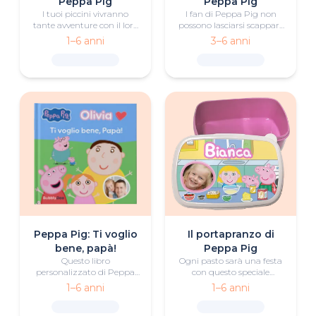
Peppa Pig
Peppa Pig
I tuoi piccini vivranno
I fan di Peppa Pig non
tante avventure con il loro
possono lasciarsi scappare
zainetto quadrato di
questa borraccia con il
1–6 anni
3–6 anni
Peppa Pig, personalizzato
nome, l'illustrazione e la
con la loro foto, la loro
foto personalizzata.
illustrazione e il loro nome.
Peppa Pig: Ti voglio
Il portapranzo di
bene, papà!
Peppa Pig
Questo libro
Ogni pasto sarà una festa
personalizzato di Peppa
con questo speciale
Pig racconta un viaggio in
portapranzo di Peppa Pig,
1–6 anni
1–6 anni
campeggio tra papà e figli
personalizzato con
ricco di divertimento e
un'illustrazione del tuo