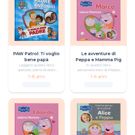
PAW Patrol: Ti voglio
Le avventure di
bene papà
Peppa e Mamma Pig
Leggere questo libro
In questo libro
speciale, pieno di dolci
personalizzato di Peppa
momenti, diventerà il rito
Pig si vivono fantastiche
1–8 anni
1–6 anni
della buonanotte preferito
avventure insieme a
dal bimbo e dal papà.
Peppa e Mamma Pig.
Parti per tante attività
divertenti da fare sia in
casa che all'aria aperta,
scoprendo tutta la gioia e
la meraviglia del tempo
trascorso con le persone
care.