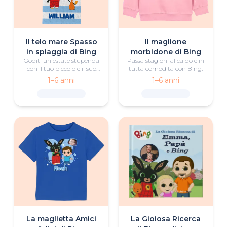
Il telo mare Spasso
Il maglione
in spiaggia di Bing
morbidone di Bing
Goditi un'estate stupenda
Passa stagioni al caldo e in
con il tuo piccolo e il suo
tutta comodità con Bing.
telo mare personalizzato
1–6 anni
1–6 anni
di Bing.
La maglietta Amici
La Gioiosa Ricerca