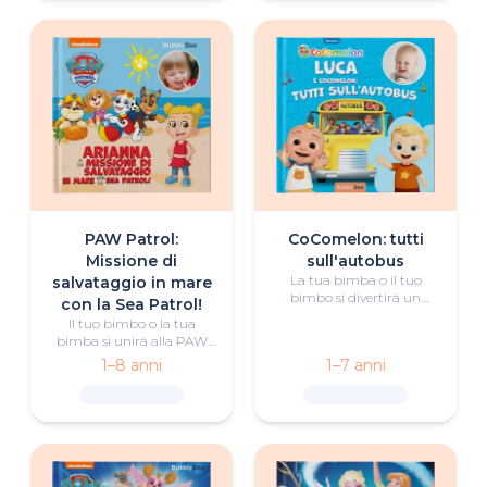
PAW Patrol:
CoComelon: tutti
Missione di
sull'autobus
La tua bimba o il tuo
salvataggio in mare
bimbo si divertirà un
con la Sea Patrol!
mondo a cantare e ballare
Il tuo bimbo o la tua
con Cocomelon e tutti gli
bimba si unirà alla PAW
altri amici.
Patrol per una missione di
1–8 anni
1–7 anni
salvataggio in mare in
questo libro
personalizzato che
racconta di
un'emozionante
avventura estiva.