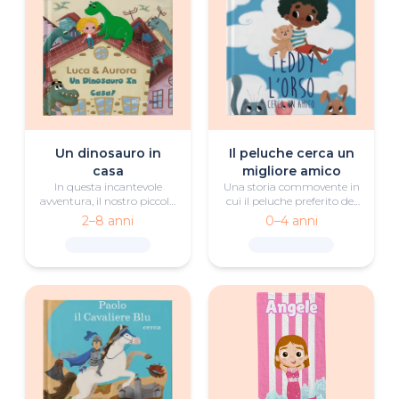
Un dinosauro in
Il peluche cerca un
casa
migliore amico
In questa incantevole
Una storia commovente in
avventura, il nostro piccolo
cui il peluche preferito del
eroe parte per un viaggio
piccolo lettore trova un
2–8 anni
0–4 anni
con un amico dinosauro
migliore amico.
“tutto suo”.