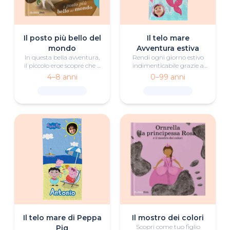
Il posto più bello del
Il telo mare
mondo
Avventura estiva
In questa bella avventura,
Rendi ogni giorno estivo
il piccolo eroe scopre che il
indimenticabile grazie a
posto migliore sulla terra è
questo telo mare
4–8 anni
0–99 anni
con la tua famiglia e i suoi
Avventura estiva per il tuo
amici.
piccolo pirata o la tua
sirena.
Il telo mare di Peppa
Il mostro dei colori
Scopri come tuo figlio
Pig