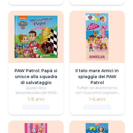
personalizzate con i
cuccioli vi regalerà
momenti indimenticabili.
PAW Patrol: Papà si
Il telo mare Amici in
unisce alla squadra
spiaggia dei PAW
di salvataggio
Patrol
Questo libro
Tuffati nel divertimento
personalizzato dei PAW
con i tuoi amici cagnolini
Patrol racconta la storia di
preferiti con questo telo
1–8 anni
1–6 anni
una squadra formata da
mare personalizzato dei
un papà e suo figlio o sua
PAW Patrol.
figlia; è emozionante e
piena di dolcezza.