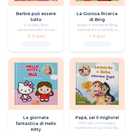
Barbie può essere
La Gioiosa Ricerca
tutto
di Bing
In questo libro
Scopri il mondo di Bing
personalizzato, la tua
insieme al tuo piccolo, a
bimba o il tuo bimbo
Bing e ai suoi amici in
3–9 anni
1–6 anni
scoprirà interessanti
questo libro
carriere insieme a Barbie
personalizzato di cerca e
"Malibu" e Barbie
trova!
"Brooklyn"!
La giornata
Papà, sei il migliore!
Parti per una magica
fantastica di Hello
avventura in cui i tuoi figli
Kitty
mettono alla prova il papà