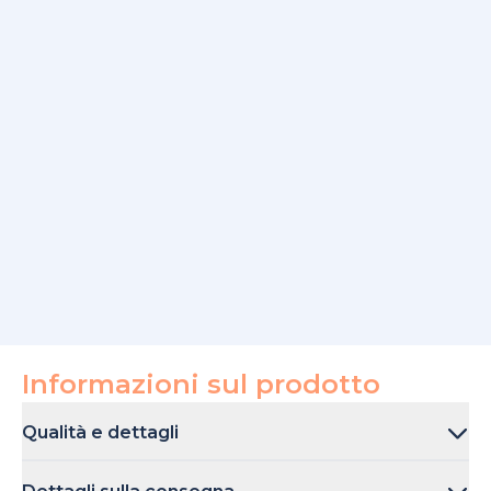
Informazioni sul prodotto
Qualità e dettagli
Questa maglia da bambini a maniche corte è realizzata