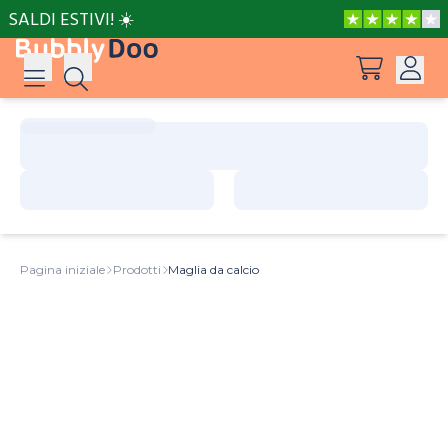
SALDI ESTIVI! ☀️
Accedi
Suggerimenti
Vedi tutti i prodotti
Registrati
Le avventure di Peppa e Mamma Pig
Pagina iniziale
Prodotti
Maglia da calcio
Le avventure di Peppa e Nonna
Il posto più bello del mondo
Barbie può essere tutto