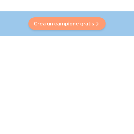
Crea un campione gratis
Hai una domanda?
Il nostro Bubbly ti aiuterà a trovare una risposta
personalizzata. Non hai trovato la tua risposta? Nessun
problema! In questa pagina, saremo lieti di indirizzarti al
nostro servizio clienti, che ti aiuterà ulteriormente.
Vai alle domande frequenti