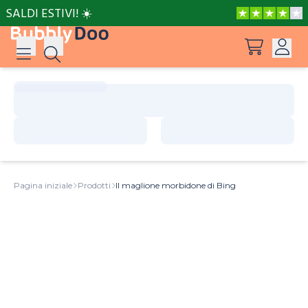
SALDI ESTIVI! ☀️
Accedi
Suggerimenti
Vedi tutti i prodotti
Registrati
Le avventure di Peppa e Mamma Pig
Pagina iniziale
Prodotti
Il maglione morbidone di Bing
Le avventure di Peppa e Nonna
Il posto più bello del mondo
Barbie può essere tutto