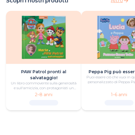
Scopri i nostri prodotti
Altro
PAW Patrol pronti al
Peppa Pig può esser
Puoi essere ciò che vuoi in q
salvataggio!
personalizzato di Peppa Pig
Un libro commovente sulla generosità
divertimento e fantas
e sull'amicizia, con protagonisti un
piccolo eroe o una piccola eroina e i
2–8 anni
1–6 anni
PAW Patrol.