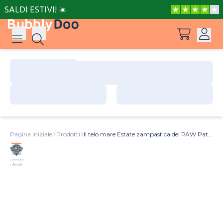
SALDI ESTIVI! ☀️
Accedi
Suggerimenti
Vedi tutti i prodotti
Registrati
Le avventure di Peppa e Mamma Pig
Pagina iniziale
Prodotti
Il telo mare Estate zampastica dei PAW Patrol
Le avventure di Peppa e Nonna
Licenza
Licenza
ufficiale
ufficiale
Il posto più bello del mondo
Barbie può essere tutto