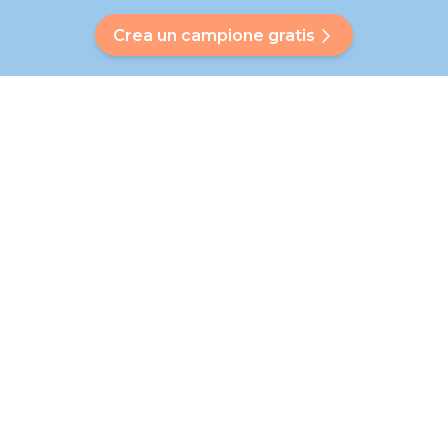
Crea un campione gratis
Hai una domanda?
Il nostro Bubbly ti aiuterà a trovare una risposta
personalizzata. Non hai trovato la tua risposta? Nessun
problema! In questa pagina, saremo lieti di indirizzarti al
nostro servizio clienti, che ti aiuterà ulteriormente.
Vai alle domande frequenti