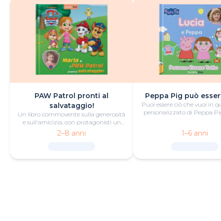
PAW Patrol pronti al
Peppa Pig può esser
Puoi essere ciò che vuoi in q
salvataggio!
personalizzato di Peppa Pig
Un libro commovente sulla generosità
divertimento e fantas
e sull'amicizia, con protagonisti un
piccolo eroe o una piccola eroina e i
2–8 anni
1–6 anni
PAW Patrol.